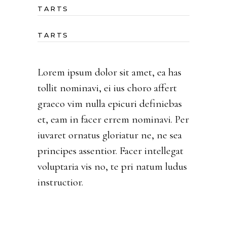
TARTS
TARTS
Lorem ipsum dolor sit amet, ea has
tollit nominavi, ei ius choro affert
graeco vim nulla epicuri definiebas
et, eam in facer errem nominavi. Per
iuvaret ornatus gloriatur ne, ne sea
principes assentior. Facer intellegat
voluptaria vis no, te pri natum ludus
instructior.