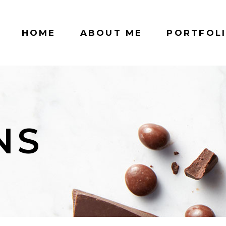
HOME
ABOUT ME
PORTFOL
NS