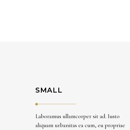
SMALL
Laboramus ullamcorper sit ad. Iusto
aliquam urbanitas ea cum, eu propriae