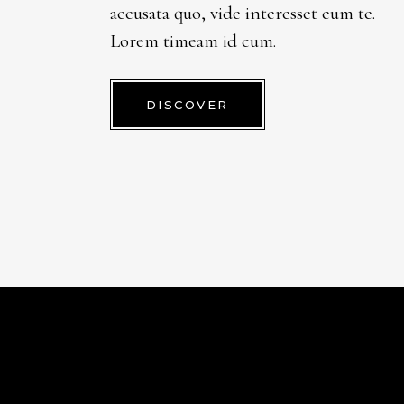
accusata quo, vide interesset eum te.
Lorem timeam id cum.
DISCOVER