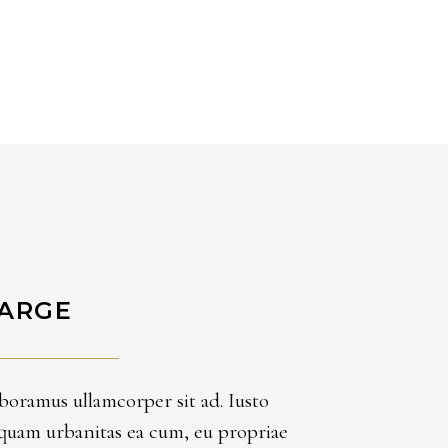
ARGE
boramus ullamcorper sit ad. Iusto
iquam urbanitas ea cum, eu propriae