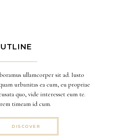
UTLINE
boramus ullamcorper sit ad. Iusto
iquam urbanitas ea cum, eu propriae
cusata quo, vide interesset eum te.
rem timeam id cum.
DISCOVER