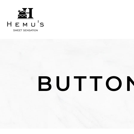
BUTTO